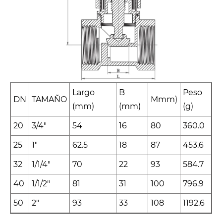
Largo
B
Peso
DN
TAMAÑO
Mmm)
(mm)
(mm)
(g)
20
3/4"
54
16
80
360.0
25
1"
62.5
18
87
453.6
32
1/1/4"
70
22
93
584.7
40
1/1/2"
81
31
100
796.9
50
2"
93
33
108
1192.6