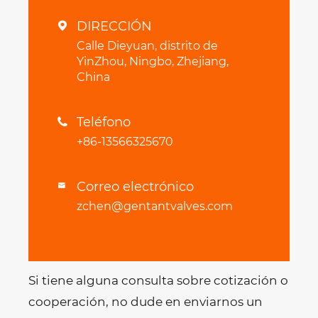
DIRECCIÓN

Calle Dieyuan, distrito de
YinZhou, Ningbo, Zhejiang,
China
Teléfono

+86-13566325670
Correo electrónico

zchen@gentantvalves.com
Si tiene alguna consulta sobre cotización o
cooperación, no dude en enviarnos un