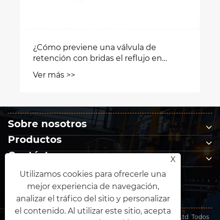
Sobre nosotros
Productos
Contáctenos
X
SÍGANOS
Utilizamos cookies para ofrecerle una
mejor experiencia de navegación,
analizar el tráfico del sitio y personalizar
el contenido. Al utilizar este sitio, acepta
Copyright © 2026 Ningbo Gentant Fluid Technology Co., Ltd. Todos